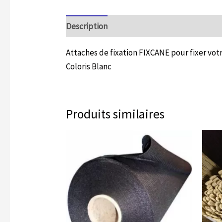
Description
Informations complémentair
Attaches de fixation FIXCANE pour fixer votre
Coloris Blanc
Produits similaires
Plage
Ce
Ce
de
produit
produ
prix :
59.90€
a
a
à
plusieurs
plusi
219.90€
variations.
variat
Les
Les
options
optio