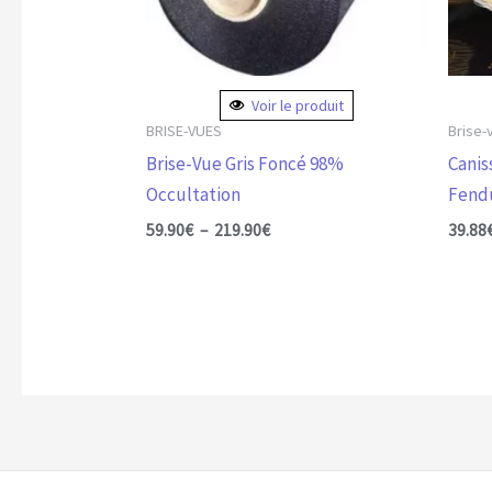
peuvent
peuv
être
être
choisies
chois
Voir le produit
sur
sur
BRISE-VUES
Brise-
la
la
Brise-Vue Gris Foncé 98%
Canis
page
page
Occultation
Fend
du
du
59.90
€
–
219.90
€
39.88
produit
produ