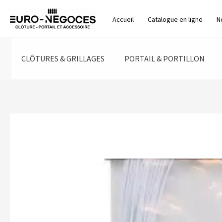
Aller
Accueil
Catalogue en ligne
N
au
contenu
CLÔTURES & GRILLAGES
PORTAIL & PORTILLON