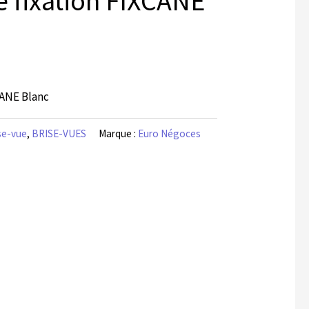
e fixation FIXCANE
CANE Blanc
se-vue
,
BRISE-VUES
Marque :
Euro Négoces