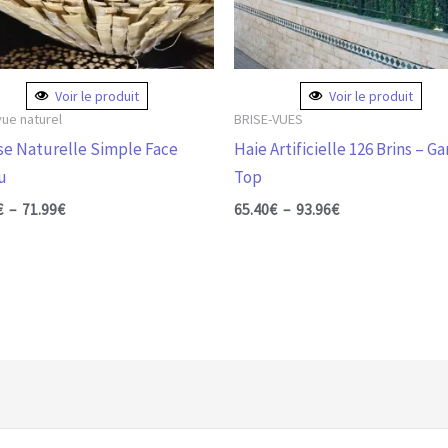
ent
peuvent
être
ies
choisies
Voir le produit
Voir le produit
sur
vue naturel
BRISE-VUES
la
se Naturelle Simple Face
Haie Artificielle 126 Brins – 
page
u
Top
du
€
–
71.99
€
65.40
€
–
93.96
€
it
produit