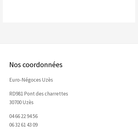
du
produit
Nos coordonnées
Euro-Négoces Uzès
RD981 Pont des charrettes
30700 Uzès
04 66 22 94 56
06 32 61 43 09