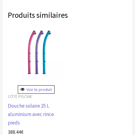
Produits similaires
Ce
produit
a
plusieurs
variations.
Les
options
peuvent
Voir le produit
être
CÔTÉ PISCINE
choisies
Douche solaire 25 L
sur
aluminium avec rince
la
pieds
page
388.44
€