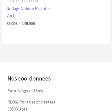
être
CLÔTURE & GRILLAGE
choisies
Grillage Volière Plastifié
sur
Vert
la
35.00
€
–
149.90
€
page
du
produit
Nos coordonnées
Euro-Négoces Uzès
RD981 Pont des charrettes
30700 Uzès