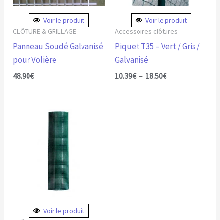
options
peuvent
Voir le produit
Voir le produit
être
CLÔTURE & GRILLAGE
Accessoires clôtures
choisies
Panneau Soudé Galvanisé
Piquet T35 – Vert / Gris /
sur
pour Volière
Galvanisé
la
48.90
€
10.39
€
–
18.50
€
page
du
Plage
Ce
produit
de
produit
prix :
35.00€
a
à
plusieurs
149.90€
variations.
Les
options
peuvent
Voir le produit