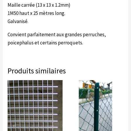
Maille carrée (13 x 13 x 1.2mm)
1M50 haut x 25 mètres long.
Galvanisé.
Convient parfaitement aux grandes perruches,
poicephalus et certains perroquets.
Produits similaires
Plage
Ce
de
produit
prix :
10.39€
a
à
plusieurs
18.50€
variations.
Les