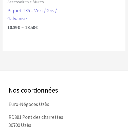
être
Accessoires clôtures
choisies
Piquet T35 – Vert / Gris /
sur
Galvanisé
la
10.39
€
–
18.50
€
page
du
produit
Nos coordonnées
Euro-Négoces Uzès
RD981 Pont des charrettes
30700 Uzès