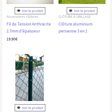
Voir le produit
Voir le produit
Accessoires clôtures
CLÔTURE & GRILLAGE
Fil de Tension Anthracite
Clôture aluminium
2.7mm d’épaisseur
persienne 3 en 1
19.90
€
Plage
Ce
de
produit
prix :
10.39€
a
à
plusieurs
18.50€
variations.
Les
options
peuvent
Voir le produit