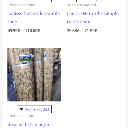
être
être
Brise-vue naturel
Brise-vue naturel
choisies
choisies
Canisse Naturelle Double
Canisse Naturelle Simple
sur
sur
Face
Face Fendu
la
la
49.99
€
–
110.68
€
39.88
€
–
71.99
€
page
page
du
du
Plage
Ce
produit
produit
de
produit
prix :
65.60€
a
à
plusieurs
129.88€
variations.
Les
options
peuvent
Voir le produit
être
Brise-vue naturel
choisies
Roseau de Camargue –