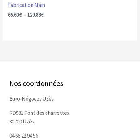
sur
Fabrication Main
la
65.60
€
–
129.88
€
page
du
produit
Nos coordonnées
Euro-Négoces Uzès
RD981 Pont des charrettes
30700 Uzès
04 66 22 94 56