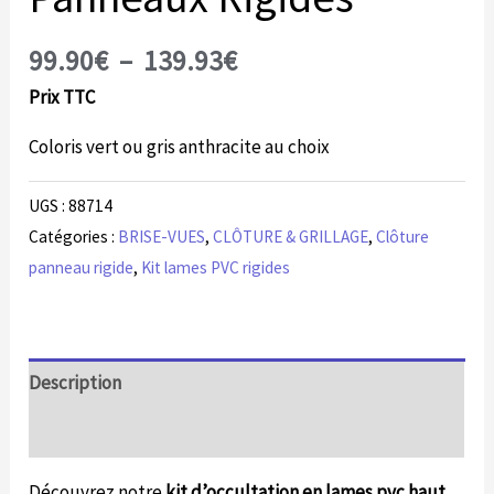
99.90
€
–
139.93
€
Prix TTC
Coloris vert ou gris anthracite au choix
UGS :
88714
Catégories :
BRISE-VUES
,
CLÔTURE & GRILLAGE
,
Clôture
panneau rigide
,
Kit lames PVC rigides
Description
Informations complémentaires
Découvrez notre
kit d’occultation en lames pvc haut