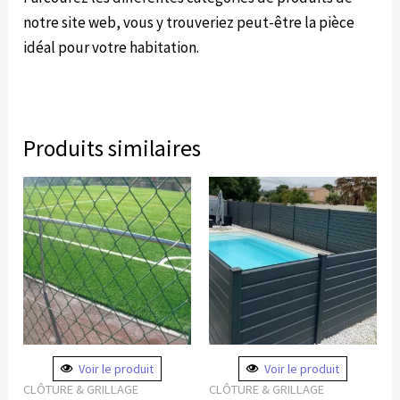
notre site web, vous y trouveriez peut-être la pièce
idéal pour votre habitation.
Produits similaires
Plage
Ce
de
produit
prix :
147.60€
a
à
plusieurs
299.20€
variations.
Les
options
peuvent
Voir le produit
Voir le produit
être
CLÔTURE & GRILLAGE
CLÔTURE & GRILLAGE