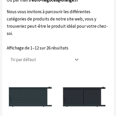
Nous vous invitons à parcourir les différentes
catégories de produits de notre site web, vous y
trouveriez peut-être le produit idéal pour votre chez-
soi.
Affichage de 1–12 sur 26 résultats
Plage
Plage
Ce
Ce
de
de
produit
produit
prix :
prix :
2,542.85€
2,648.18€
a
a
à
à
plusieurs
plusieurs
3,245.09€
3,350.42€
variations.
variations.
Les
Les