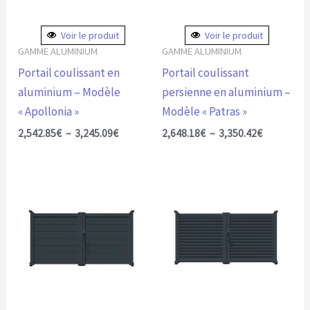
options
options
peuvent
peuvent
Voir le produit
Voir le produit
être
être
GAMME ALUMINIUM
GAMME ALUMINIUM
choisies
choisies
Portail coulissant en
Portail coulissant
sur
sur
aluminium – Modèle
persienne en aluminium –
la
la
« Apollonia »
Modèle « Patras »
page
page
2,542.85
€
–
3,245.09
€
2,648.18
€
–
3,350.42
€
du
du
produit
produit
Plage
Plage
Ce
Ce
de
de
produit
produit
prix :
prix :
2,293.37€
2,398.70€
a
a
à
à
plusieurs
plusieurs
2,995.61€
3,178.56€
variations.
variations.
Les
Les
options
options