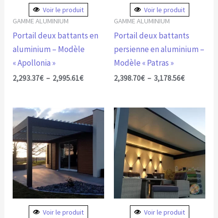
peuvent
peuvent
Voir le produit
Voir le produit
être
être
GAMME ALUMINIUM
GAMME ALUMINIUM
choisies
choisies
Portail deux battants en
Portail deux battants
sur
sur
aluminium – Modèle
persienne en aluminium –
la
la
« Apollonia »
Modèle « Patras »
page
page
2,293.37
€
–
2,995.61
€
2,398.70
€
–
3,178.56
€
du
du
produit
produit
Voir le produit
Voir le produit