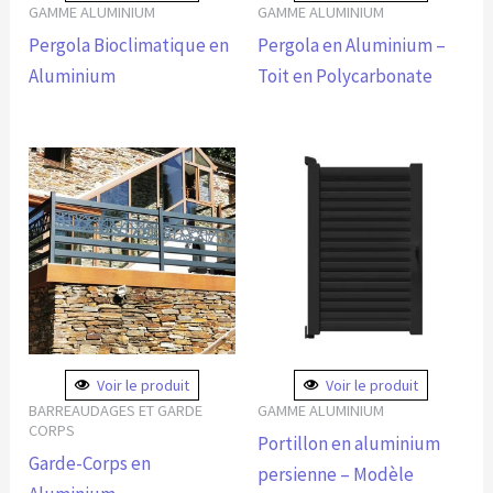
GAMME ALUMINIUM
GAMME ALUMINIUM
Pergola Bioclimatique en
Pergola en Aluminium –
Aluminium
Toit en Polycarbonate
Plage
Ce
de
produit
prix :
975.74€
a
à
plusieurs
1,042.27€
variations.
Les
options
peuvent
Voir le produit
Voir le produit
être
BARREAUDAGES ET GARDE
GAMME ALUMINIUM
CORPS
choisies
Portillon en aluminium
Garde-Corps en
sur
persienne – Modèle