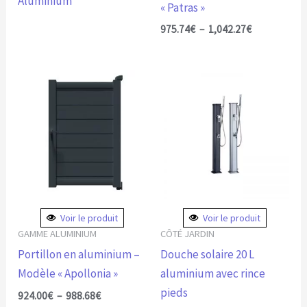
Aluminium
la
« Patras »
page
975.74
€
–
1,042.27
€
du
produit
Plage
Ce
Ce
de
produit
produit
prix :
924.00€
a
a
à
plusieurs
plusieurs
988.68€
variations.
variations.
Les
Les
options
options
peuvent
peuvent
Voir le produit
Voir le produit
être
être
GAMME ALUMINIUM
CÔTÉ JARDIN
choisies
choisies
Portillon en aluminium –
Douche solaire 20 L
sur
sur
Modèle « Apollonia »
aluminium avec rince
la
la
pieds
924.00
€
–
988.68
€