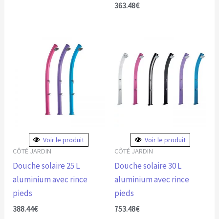
page
page
363.48
€
du
du
produit
produit
Ce
Ce
produit
produit
a
a
plusieurs
plusieurs
variations.
variations.
Les
Les
options
options
peuvent
peuvent
Voir le produit
Voir le produit
être
être
CÔTÉ JARDIN
CÔTÉ JARDIN
choisies
choisies
Douche solaire 25 L
Douche solaire 30 L
sur
sur
aluminium avec rince
aluminium avec rince
la
la
pieds
pieds
page
page
388.44
€
753.48
€
du
du