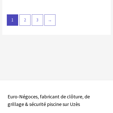
produit
produit
1
2
3
→
Euro-Négoces, fabricant de clôture, de
grillage & sécurité piscine sur Uzès